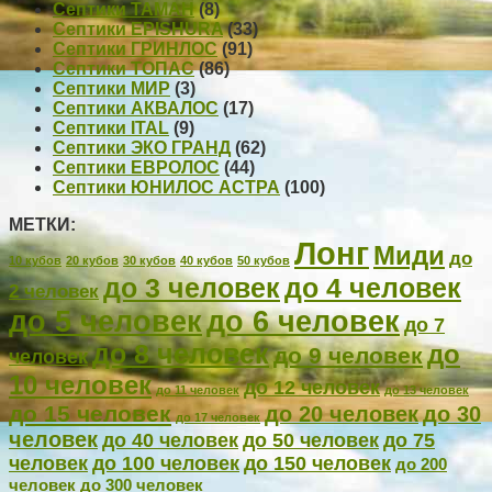
Септики ТАМАН
(8)
Септики EPISHURA
(33)
Септики ГРИНЛОС
(91)
Септики ТОПАС
(86)
Септики МИР
(3)
Септики АКВАЛОС
(17)
Септики ITAL
(9)
Септики ЭКО ГРАНД
(62)
Септики ЕВРОЛОС
(44)
Септики ЮНИЛОС АСТРА
(100)
МЕТКИ:
Лонг
Миди
до
10 кубов
20 кубов
30 кубов
40 кубов
50 кубов
до 4 человек
до 3 человек
2 человек
до 5 человек
до 6 человек
до 7
до 8 человек
до
до 9 человек
человек
10 человек
до 12 человек
до 11 человек
до 13 человек
до 15 человек
до 20 человек
до 30
до 17 человек
человек
до 40 человек
до 50 человек
до 75
человек
до 100 человек
до 150 человек
до 200
человек
до 300 человек