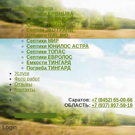
Каталог септиков
Септики EPISHURA
Септики АКВАЛОС
Септики ГРИНЛОС
Септии ЭКО ГРАНД
Септики ITAL BIO
Септики МИР
Септики ЮНИЛОС АСТРА
Септики ТОПАС
Септики ЕВРОЛОС
Емкости ТИНГАРД
Погреба ТИНГАРД
Услуги
Фото работ
Отзывы
Контакты
Саратов:
+7 (8452) 65-00-66
ОБЛАСТЬ:
+7 (937) 807-59-19
обратный звонок
Login