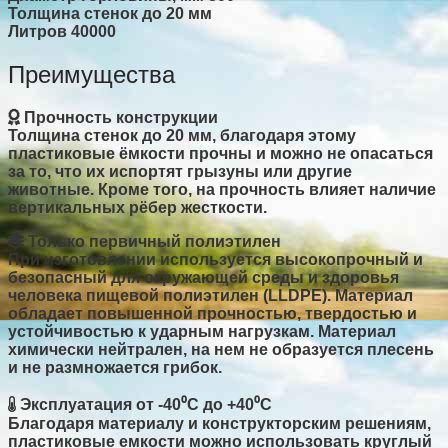
Толщина стенок
до 20 мм
Литров
40000
Преимущества
Прочность конструкции
Толщина стенок до 20 мм, благодаря этому
пластиковые ёмкости прочны и можно не опасаться
за то, что их испортят грызуны или другие
животные. Кроме того, на прочность влияет наличие
вертикальных рёбер жесткости.
Только первичный полиэтилен
При изготовлении используется высокопрочный и
безопасный для окружающей среды и здоровья
человека пищевой полиэтилен (LLDPE). Материал
обладает повышенной прочностью, твердостью и
устойчивостью к ударным нагрузкам. Материал
химически нейтрален, на нем не образуется плесень
и не размножается грибок.
Эксплуатация от -40⁰C до +40⁰C
Благодаря материалу и конструкторским решениям,
пластиковые емкости можно использовать круглый