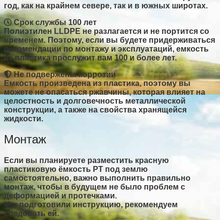
год, как на крайнем севере, так и в южных широтах.
Срок службы 100 лет
Полиэтилен LLDPE не разлагается и не портится со
временем. Поэтому, если вы будете придерживаться
рекомендации по монтажу и эксплуатаций, емкость
из пластика прослужит вам 100 и более лет.
Не подвержены коррозии
Емкость произведена из пластика, поэтому вы
можете не опасаться ржавчины, которая влияет на
целостность и долговечность металлической
конструкции, а также на свойства хранящейся
жидкости.
Монтаж
Если вы планируете разместить красную
пластиковую ёмкость PT под землю
самостоятельно, важно выполнить правильно
монтаж, чтобы в будущем не было проблем с
деформацией и протечками.
Мы подготовили инструкцию, рекомендуем
следовать ей.