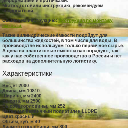
деформацией и протечками.
Мы подготовили инструкцию, рекомендуем
следовать ей.
Ссылка на инструкцию:
инструкция по монтажу
ёмкости.
Такие цилиндрические ёмкости подойдут для
большинства жидкостей, в том числе для воды. В
производстве используем только первичное сырьё.
А цена на пластиковые емкости вас порадуют, так
как у нас собственное производство в России и нет
расходов на дополнительную логистику.
Характеристики
Вес, кг
2000
Длина, мм
10810
Ширина, мм
2400
Высота, мм
2590
Высота горловины, мм
252
Материал
первичный полиэтилен LLDPE
Цвет
красный
Объём, куб. м
40
Диаметр горловины, мм
800