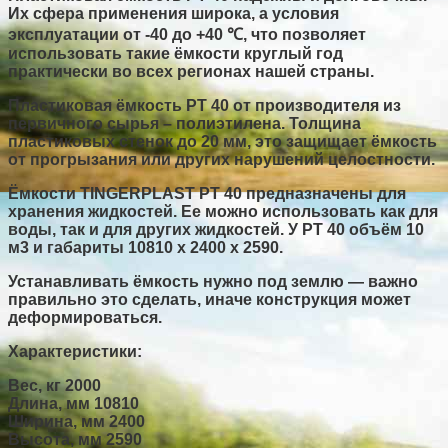
Их сфера применения широка, а условия
эксплуатации от -40 до +40 ℃, что позволяет
использовать такие ёмкости круглый год
практически во всех регионах нашей страны.
Пластиковая ёмкость РТ 40 от производителя
из
первичного сырья – полиэтилена. Толщина
пластиковых стенок до 20 мм, это защищает ёмкость
от прогрызания или других нарушений целостности.
Ёмкости TINGERPLAST PT 40 предназначены для
хранения жидкостей. Ее можно использовать как для
воды, так и для других жидкостей. У PT 40 объём 10
м3 и габариты 10810 x 2400 x 2590.
Устанавливать ёмкость нужно под землю — важно
правильно это сделать, иначе конструкция может
деформироваться.
Характеристики:
Вес, кг
2000
Длина, мм
10810
Ширина, мм
2400
Высота, мм
2590