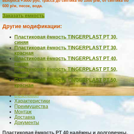
выброса +5000 руб, трасса до септика по 1000 р/м, от септика по
600 р/м, песок, вода.
Заказать емкость
Другие модификации:
Пластиковая ёмкость TINGERPLAST PT 30,
синяя
Пластиковая ёмкость TINGERPLAST PT 30,
красная
Пластиковая ёмкость TINGERPLAST PT 40,
синяя
Пластиковая ёмкость TINGERPLAST PT 50,
синяя
Пластиковая ёмкость TINGERPLAST PT 50,
красная
Description
Характеристики
Преимущества
Монтаж
Доставка
Документы
Пластиковая ёмкость РТ 40
надёжны и долговечны.