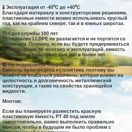
Эксплуатация от -40⁰C до +40⁰C
Благодаря материалу и конструкторским решениям,
пластиковые емкости можно использовать круглый
год, как на крайнем севере, так и в южных широтах.
Срок службы 100 лет
Полиэтилен LLDPE не разлагается и не портится со
временем. Поэтому, если вы будете придерживаться
рекомендации по монтажу и эксплуатаций, емкость
из пластика прослужит вам 100 и более лет.
Не подвержены коррозии
Емкость произведена из пластика, поэтому вы
можете не опасаться ржавчины, которая влияет на
целостность и долговечность металлической
конструкции, а также на свойства хранящейся
жидкости.
Монтаж:
Если вы планируете разместить красную
пластиковую ёмкость PT 40 под землю
самостоятельно, важно выполнить правильно
монтаж, чтобы в будущем не было проблем с