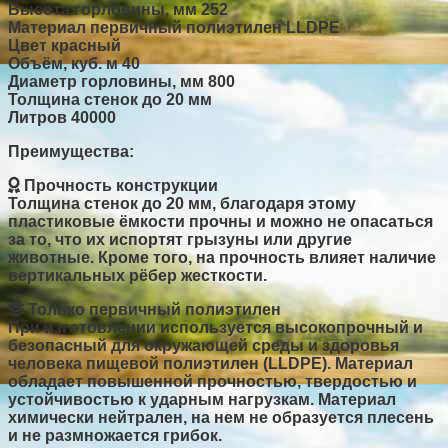
Высота горловины, мм
252
Материал
первичный полиэтилен LLDPE
Цвет
красный
Объём, куб. м
40
Диаметр горловины, мм
800
Толщина стенок
до 20 мм
Литров
40000
Преимущества:
Прочность конструкции
Толщина стенок до 20 мм, благодаря этому
пластиковые ёмкости прочны и можно не опасаться
за то, что их испортят грызуны или другие
животные. Кроме того, на прочность влияет наличие
вертикальных рёбер жесткости.
Только первичный полиэтилен
При изготовлении используется высокопрочный и
безопасный для окружающей среды и здоровья
человека пищевой полиэтилен (LLDPE). Материал
обладает повышенной прочностью, твердостью и
устойчивостью к ударным нагрузкам. Материал
химически нейтрален, на нем не образуется плесень
и не размножается грибок.