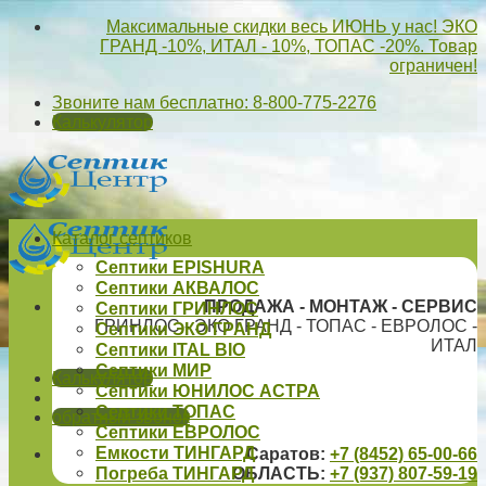
Skip
Максимальные скидки весь ИЮНЬ у нас! ЭКО
to
ГРАНД -10%, ИТАЛ - 10%, ТОПАС -20%. Товар
content
ограничен!
Звоните нам бесплатно: 8-800-775-2276
Калькулятор
Каталог септиков
Септики EPISHURA
Септики АКВАЛОС
ПРОДАЖА - МОНТАЖ - СЕРВИС
Септики ГРИНЛОС
ГРИНЛОС - ЭКО ГРАНД - ТОПАС - ЕВРОЛОС -
Септики ЭКО ГРАНД
ИТАЛ
Септики ITAL BIO
Септики МИР
Калькулятор
Септики ЮНИЛОС АСТРА
Септики ТОПАС
обратный звонок
Септики ЕВРОЛОС
Емкости ТИНГАРД
Саратов:
+7 (8452) 65-00-66
Погреба ТИНГАРД
ОБЛАСТЬ:
+7 (937) 807-59-19