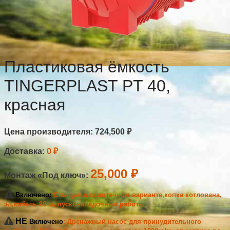
Пластиковая ёмкость
TINGERPLAST PT 40,
красная
Цена производителя:
724,500
₽
Доставка:
0 ₽
25,000 ₽
Монтаж «Под ключ»:
Включено:
Станция в самотечном варианте,копка котлована,
эл.кабель 20 м, пусконаладочные работы.
НЕ
Включено
: Дренажный насос для принудительного