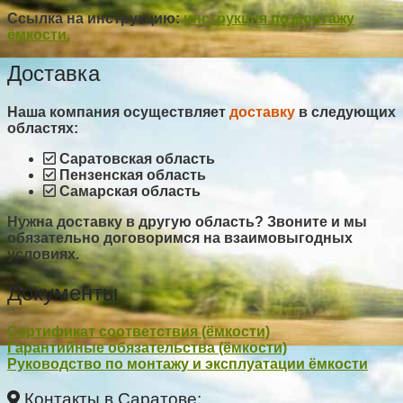
Ссылка на инструкцию:
инструкция по монтажу
ёмкости.
Доставка
Наша компания осуществляет
доставку
в следующих
областях:
Саратовская область
Пензенская область
Самарская область
Нужна доставку в другую область?
Звоните и мы
обязательно договоримся на взаимовыгодных
условиях.
Документы
Сертификат соответствия (ёмкости)
Гарантийные обязательства (ёмкости)
Руководство по монтажу и эксплуатации ёмкости
Контакты в Саратове: