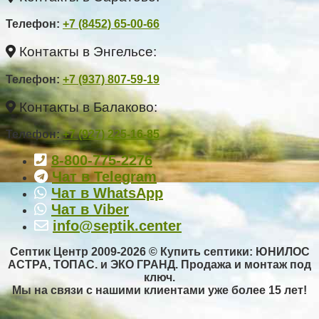
Телефон
:
+7 (8452) 65-00-66
Контакты в Энгельсе:
Телефон
:
+7 (937) 807-59-19
Контакты в Балаково:
Телефон
:
+7 (927) 225-16-85
8-800-775-2276
Чат в Telegram
Чат в WhatsApp
Чат в Viber
info@septik.center
Септик Центр 2009-2026 © Купить септики: ЮНИЛОС
АСТРА, ТОПАС. и ЭКО ГРАНД. Продажа и монтаж под
ключ.
Мы на связи с нашими клиентами уже более 15 лет!