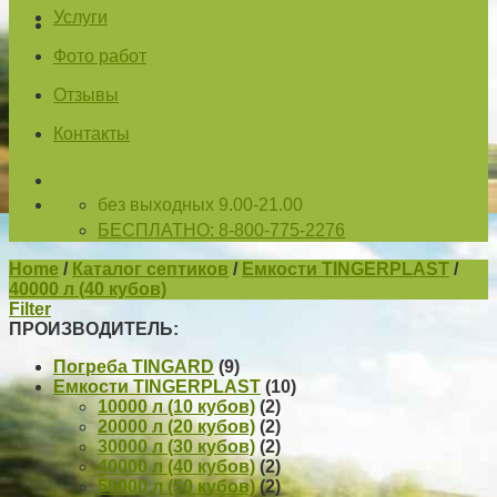
Услуги
Фото работ
Отзывы
Контакты
без выходных 9.00-21.00
БЕСПЛАТНО: 8-800-775-2276
Home
/
Каталог септиков
/
Емкости TINGERPLAST
/
40000 л (40 кубов)
Filter
ПРОИЗВОДИТЕЛЬ:
Погреба TINGARD
(9)
Емкости TINGERPLAST
(10)
10000 л (10 кубов)
(2)
20000 л (20 кубов)
(2)
30000 л (30 кубов)
(2)
40000 л (40 кубов)
(2)
50000 л (50 кубов)
(2)