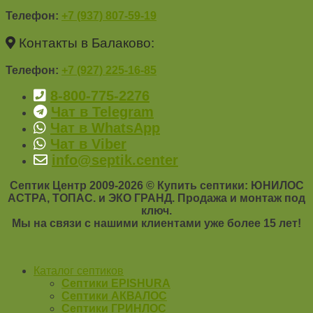
Телефон
:
+7 (937) 807-59-19
Контакты в Балаково:
Телефон
:
+7 (927) 225-16-85
8-800-775-2276
Чат в Telegram
Чат в WhatsApp
Чат в Viber
info@septik.center
Септик Центр 2009-2026 © Купить септики: ЮНИЛОС
АСТРА, ТОПАС. и ЭКО ГРАНД. Продажа и монтаж под
ключ.
Мы на связи с нашими клиентами уже более 15 лет!
Каталог септиков
Септики EPISHURA
Септики АКВАЛОС
Септики ГРИНЛОС