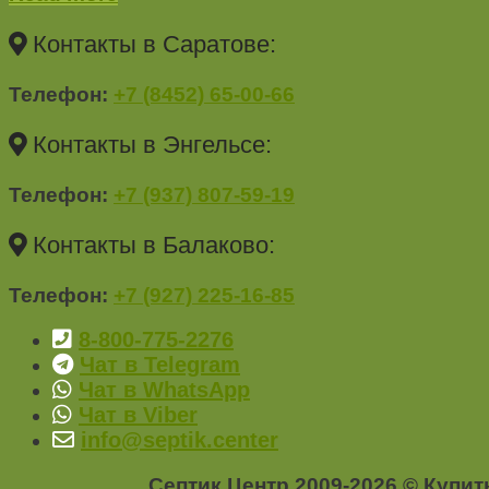
Контакты в Саратове:
Телефон
:
+7 (8452) 65-00-66
Контакты в Энгельсе:
Телефон
:
+7 (937) 807-59-19
Контакты в Балаково:
Телефон
:
+7 (927) 225-16-85
8-800-775-2276
Чат в Telegram
Чат в WhatsApp
Чат в Viber
info@septik.center
Септик Центр 2009-2026 © Купи