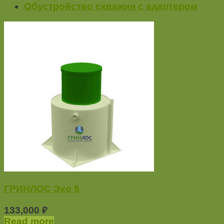
Обустройство скважин с адаптером
ГРИНЛОС Эко 5
133,000
₽
Read more