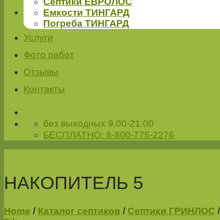
Септики ЕВРОЛОС
Емкости ТИНГАРД
Погреба ТИНГАРД
Услуги
Фото работ
Отзывы
Контакты
без выходных 9.00-21.00
БЕСПЛАТНО: 8-800-775-2276
НАКОПИТЕЛЬ 5
Home
/
Каталог септиков
/
Септики ГРИНЛОС
/