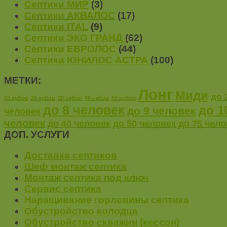
Септики МИР
(3)
Септики АКВАЛОС
(17)
Септики ITAL
(9)
Септики ЭКО ГРАНД
(62)
Септики ЕВРОЛОС
(44)
Септики ЮНИЛОС АСТРА
(100)
МЕТКИ:
Лонг
Миди
до 
10 кубов
20 кубов
30 кубов
40 кубов
50 кубов
до 8 человек
до 1
до 9 человек
человек
человек
до 40 человек
до 50 человек
до 75 чело
ДОП. УСЛУГИ
Доставка септиков
Шеф монтаж септика
Монтаж септика под ключ
Сервис септика
Наращивание горловины септика
Обустройство колодца
Обустройство скважин (кессон)